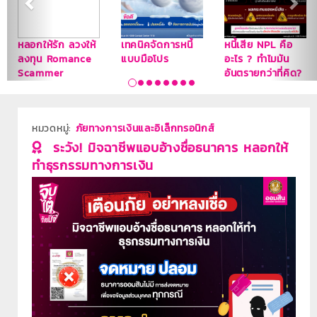
หลอกให้รัก ลวงให้
เทคนิคจัดการหนี้
หนี้เสีย NPL คือ
ลงทุน Romance
แบบมือโปร
อะไร ? ทำไมมัน
Scammer
อันตรายกว่าที่คิด?
หมวดหมู่:
ภัยทางการเงินและอิเล็กทรอนิกส์
ระวัง! มิจฉาชีพแอบอ้างชื่อธนาคาร หลอกให้
ทำธุรกรรมทางการเงิน