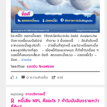
โปะหนี้ไว ดอกเบี้ยลด! ใช้เทคนิคหิมะถล่ม Debt Avalanche
จัดการหนี้แบบมือโปร! ทำตาม 3 ขั้นตอนนี้: - จัดลำดับหนี้
จากดอกเบี้ยสูงไปต่ำ - จ่ายขั้นต่ำทุกหนี้ และโปะหนี้ดอกเบี้ย
แพงสุดให้มากที่สุด - เมื่อหนี้ก้อนแรกหมด ก็ทำซ้ำไปเรื่อย ๆ
จนหนี้ทั้งหมดเกลี้ยง! ข้อดี: ลดดอกเบี้ยรวม – ปลดหนี้เร็ว –
จัดก...
อ่านต่อ
โพสต์โดย:
แอดมิน โอเอฟแอล
3
0 ความคิดเห็น
แชร์
หมวดหมู่:
การบริหารหนี้
หนี้เสีย NPL คืออะไร ? ทำไมมันอันตรายกว่า
ที่คิด?