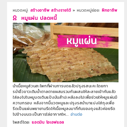
หมวดหมู่:
สร้างอาชีพ สร้างรายได้
»
หมวดหมู่ย่อย:
ฝีกอาชีพ
หมูแผ่น ปลดหนี้
นำเนื้อหมูส่วนสะโพกที่ผ่านการบดแล้วปรุงรสนะคะโดยกา
รนำอิ้วขาวเติมน้ำตาลตายผสมรวมกันผสมให้ละลายเข้ากันแล้ว
ใส่ลงไปในหมูบดเติมแป้งมันสำปะหลังลงไปเพื่อช่วยให้หมูแผ่นมี
ความกรอบ หลังจากนี้นวดหมูและปรุงรสนำมาแบ่งใส่ถุงเพื่อ
รีดเป็นแผ่นพยายามรีดให้เนื้อหมูลงมาที่ก้นของถุงแล้วค่อยรีด
ไปข้างบนจะเป็นการไล่อากาศให...
อ่านต่อ
โพสต์โดย:
แอดมิน โอเอฟแอล