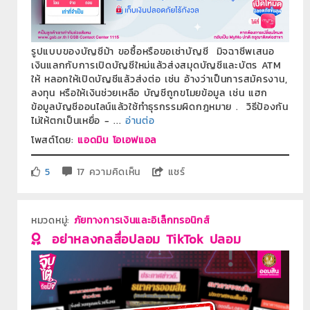
รูปแบบของบัญชีม้า ขอซื้อหรือขอเช่าบัญชี มิจฉาชีพเสนอ
เงินแลกกับการเปิดบัญชีใหม่แล้วส่งสมุดบัญชีและบัตร ATM
ให้ หลอกให้เปิดบัญชีแล้วส่งต่อ เช่น อ้างว่าเป็นการสมัครงาน,
ลงทุน หรือให้เงินช่วยเหลือ บัญชีถูกขโมยข้อมูล เช่น แฮก
ข้อมูลบัญชีออนไลน์แล้วใช้ทำธุรกรรมผิดกฎหมาย . วิธีป้องกัน
ไม่ให้ตกเป็นเหยื่อ - ...
อ่านต่อ
โพสต์โดย:
แอดมิน โอเอฟแอล
5
17 ความคิดเห็น
แชร์
หมวดหมู่:
ภัยทางการเงินและอิเล็กทรอนิกส์
อย่าหลงกลสื่อปลอม TikTok ปลอม