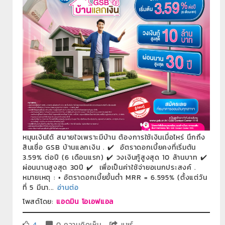
หมุนเงินได้ สบายใจเพราะมีบ้าน ต้องการใช้เงินเมื่อไหร่ นึกถึง
สินเชื่อ GSB บ้านแลกเงิน . ✔️ อัตราดอกเบี้ยคงที่เริ่มต้น
3.59% ต่อปี (6 เดือนแรก) ✔️ วงเงินกู้สูงสุด 10 ล้านบาท ✔️
ผ่อนนานสูงสุด 30ปี ✔️ เพื่อเป็นค่าใช้จ่ายอเนกประสงค์ .
หมายเหตุ : • อัตราดอกเบี้ยขั้นต่ำ MRR = 6.595% (ตั้งแต่วัน
ที่ 5 มีนา...
อ่านต่อ
โพสต์โดย:
แอดมิน โอเอฟแอล
4
0 ความคิดเห็น
แชร์