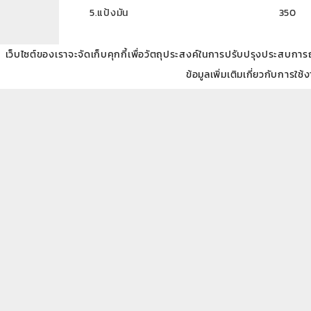
5.แป้งมัน 350 
เว็บไซต์ของเราจะจัดเก็บคุกกี้เพื่อวัตถุประสงค์ในการปรับปรุงประสบการณ์ข
โพสต์โดย:
แอดมิน โอเอฟแอล
ข้อมูลเพิ่มเติมเกี่ยวกับการใช้
5
0 ความคิดเห็น
แชร์
ลงทะเบียนรับข้อมูลข่าวส
แสดงความคิดเห็น