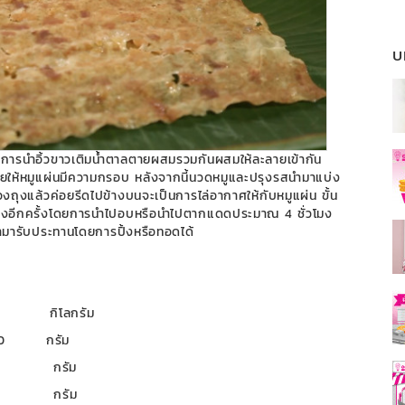
บ
ยการนำอิ้วขาวเติมน้ำตาลตายผสมรวมกันผสมให้ละลายเข้ากัน
่วยให้หมูแผ่นมีความกรอบ หลังจากนี้นวดหมูและปรุงรสนำมาแบ่ง
นของถุงแล้วค่อยรีดไปข้างบนจะเป็นการไล่อากาศให้กับหมูแผ่น ขั้น
แห้งอีกครั้งโดยการนำไปอบหรือนำไปตากแดดประมาณ 4 ชั่วโมง
็นำมารับประทานโดยการปิ้งหรือทอดได้
โลกรัม
 กรัม
 กรัม
กรัม