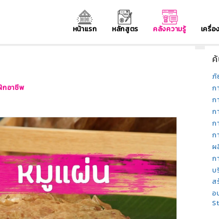
หน้าแรก
หลักสูตร
คลังความรู้
เครื่
ค
ภั
ฝีกอาชีพ
ก
ก
ก
ก
กา
ผ
ก
บ
สร
อบ
S