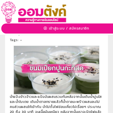
ขนมเปียกปูนกะทิสด หอม นุ่ม ละมุนลิ้น
14 ก.พ. 2565 18:19:39 | 5535 View
เข้าสู่ระบบ
/
สมัครสมาชิก
หมวดหมู่:
สร้างอาชีพ สร้างรายได้
»
หมวดหมู่ย่อย:
ฝีก
อาชีพ
,
ทำขนมหวาน
Tags:
-
นำแป้งข้าวจ้าวและแป้งมันผสมรวมกันหลังจากนั้นเติมน้ำปูนใส
และน้ำใบเตย เติมน้ำตาลทรายแล้วก็น้ำตาลมะพร้าวผสมลงไป
คนส่วนผสมให้เข้ากัน นำไปตั้งไฟอ่อนเคี่ยวไปเรื่อยๆ ประมาณ
20 ถึง 30 นาที จนเนื้อมันเหนียว หลังจากนั้นเราจะปิดไฟแล้ว