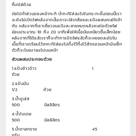
ก็เทใส่ถ้วย
ต่อไปทำส่วนของหน้ากะทิ นำกะทิใส่ลงไปในกระทะขั้นตอนนี้เรา
จะยังไม่เปิดไฟหลังจากนั้นเราจะใส่เกลือและแป้งผสมคนให้เข้า
กัน หลังจากที่เราเคี่ยวจนแป้งละลายหมดแล้วคนต่อด้วยไฟ
อ่อนประมาณ 10 ถึง 20 นาทีเพื่อให้เนื้อมันเหนียวขึ้นเล็กน้อย
หลังจากที่ได้แล้วเราก็จะทำการปิดไฟแล้วก็จะหยอดลงไปใน
เนื้อที่เราเตรียมไว้เทกะทิใส่ลงไปตั้งไว้ทิ้งไว้สักรอจนหน้ามันเซ็ท
ตัวก็จะโรยงาลงไปบนหน้า
ส่วนผสมประกอบด้วย
1.แป้งข้าวจ้าว 1
ถ้วย
2.แป้งมัน
1/2 ถ้วย
3.น้ำปูนใส
500 มิลลิลิตร
4.น้ำใบเตย
500 มิลลิลิตร
5.น้ำตาลทราย 45
กรัม