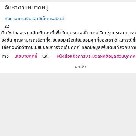
ค้นหาตามหมวดหมู่
ภัยทางการเงินและอิเล็กทรอนิกส์
22
การออม
เว็บไซต์ของเราจะจัดเก็บคุกกี้เพื่อวัตถุประสงค์ในการปรับปรุงประสบการณ์ข
21
ยิ่งขึ้น คุณสามารถเลือกที่จะยินยอมหรือไม่ยินยอมคุกกี้ของเราได้ ในกรณีที
การวางแผนทางการเงิน
เลือกจะถือว่าท่านไม่ยินยอมการจัดเก็บคุกกี้ คลิกข้อมูลเพิ่มเติมเกี่ยวกับกา
22
ทาง
นโยบายคุกกี้
และ
หนังสือแจ้งการประมวลผลข้อมูลส่วนบุคคล
การลงทุน
ยกเลิก
19
การวางแผนธุรกิจ
11
การบริหารหนี้
19
ผลิตภัณฑ์ธนาคารออมสิน
86
การวางแผนเกษียณ
8
บริการทางการเงินกับธนาคารออมสิน
7