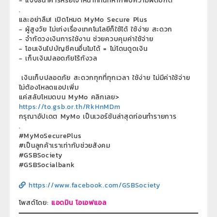
- แจ้งธนาคารหรือเจ้าหน้าที่ทันทีหากพบความผิดปกติ
.
และอย่าลืม! เปิดโหมด MyMo Secure Plus
- ผู้สูงวัย ไม่เก่งเรื่องเทคโนโลยีก็ใช้ได้ ใช้ง่าย สะดวก
- จำกัดวงเงินการใช้งาน ช่วยควบคุมค่าใช้จ่าย
- โอนเงินไปบัญชีคนอื่นไมได้ = ไม่โดนดูดเงิน
- เก็บเงินปลอดภัยไร้กังวล
เงินเก็บปลอดภัย สะดวกทุกที่ทุกเวลา ใช้ง่าย ไม่มีค่าใช้จ่าย
ไม่ต้องโหลดแอปเพิ่ม
แค่สลับโหมดบน MyMo คลิกเลย>
https://to.gsb.or.th/RkHnMDm
กรุณาอัปเดต MyMo เป็นเวอร์ชันล่าสุดก่อนทำรายการ
.
#MyMoSecurePlus
#เป็นลูกค้าเราเท่ากับช่วยสังคม
#GSBSociety
#GSBSocialbank
https://www.facebook.com/GSBSociety
โพสต์โดย:
แอดมิน โอเอฟแอล