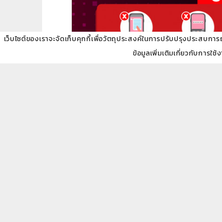
เว็บไซต์ของเราจะจัดเก็บคุกกี้เพื่อวัตถุประสงค์ในการปรับปรุงประสบการณ์ข
ข้อมูลเพิ่มเติมเกี่ยวกับการใช้
ระวัง! มิจฉาชีพแอบอ้างชื่อธนาคาร หลอกให้ทำธุ
จดหมายปลอม
ธนาคารออมสินไม่มีการส่งจดหมายเพื่อขอข้อมูลส่วน
SMS ปลอม
ธนาคารออมสินไม่มีการส่ง SMS และอีเมล์แนบลิงก์ให้
Line / Page ปลอม
Official Account หรือเพจที่ได้รับการตรวจสอบแล้ว 
ห้าม!
กดลิงก์แปลกๆ ที่ส่งมาทาง Line หรือ SMS
กรอกข้อมูลส่วนตัว รหัสผ่าน หรือ OTP ให้ใคร
โอนเงิน หรือรวมเงินไว้ในบัญชีเดียวกันตามคำหลอ
อย่าตกเป็นเหยื่อของมิจฉาชีพ! ป้องกันตัวเองและคนรอบ