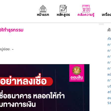
หน้าแรก
หลักสูตร
คลังความรู้
เครื่
ให้ทำธุรกรรม
ค
ภั
ก
ู่ย่อย:
-
ก
ก
ก
กา
ผ
ก
บ
สร
อบ
S