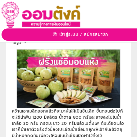
ฝรั่งแช่อิ่มอบแห้ง กรอบ หวาน พาเพลิน
14 ก.พ. 2565 18:22:01 | 6532 View
เข้าสู่ระบบ
/
สมัครสมาชิก
หมวดหมู่:
สร้างอาชีพ สร้างรายได้
»
หมวดหมู่ย่อย:
ฝีกอาชีพ
Tags:
-
คว้านเอาเมล็ดออกแล้วก็จะมาหั่นให้เป็นชิ้นเล็ก ขั้นตอนต่อไปก็
จะใช้น้ำพัน 1200 มิลลิตร น้ำตาล 800 กรัมละลายลงไปในน้ำ
เกลือ 30 กรัม กรดมะนาว 20 กรัมแล้วไปตั้งไฟ ต้มเดือดแล้ว
เราก็นำเอาตัวฝรั่งตัวนี้ลงไปแช่ในน้ำเชื่อมคลุกให้เข้ากันใช้วัตถุ
มีน้ำหนักกดทับเพื่อจะให้จมในน้ำเชื่อมปิดฝาไว้ทิ้งไว้