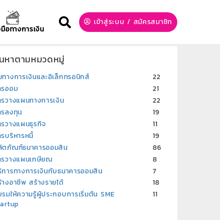
เข้าสู่ระบบ
/
สมัครสมาชิก
องมือทางการเงิน
้นหาตามหมวดหมู่
ยทางการเงินและอิเล็กทรอนิกส์
22
ารออม
21
ารวางแผนทางการเงิน
22
ารลงทุน
19
ารวางแผนธุรกิจ
11
รบริหารหนี้
19
ลิตภัณฑ์ธนาคารออมสิน
86
ารวางแผนเกษียณ
8
ริการทางการเงินกับธนาคารออมสิน
7
้างอาชีพ สร้างรายได้
18
รมให้ความรู้ผู้ประกอบการเริ่มต้น SME
11
tartup