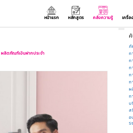
หน้าแรก
หลักสูตร
คลังความรู้
เครื่
ค
ภั
ผลิตภัณฑ์เงินฝากประจำ
ก
ก
ก
ก
กา
ผ
ก
บ
สร
อบ
S