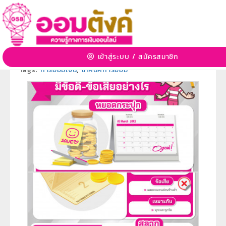
การออมแต่ละแบบมีข้อดี-ข้อเสียอย่างไร
28 ต.ค. 2563 11:20:23 | 29636 View
เข้าสู่ระบบ
/
สมัครสมาชิก
หมวดหมู่:
การออม
»
หมวดหมู่ย่อย:
-
Tags:
การออมเงิน
,
เทคนิคการออม