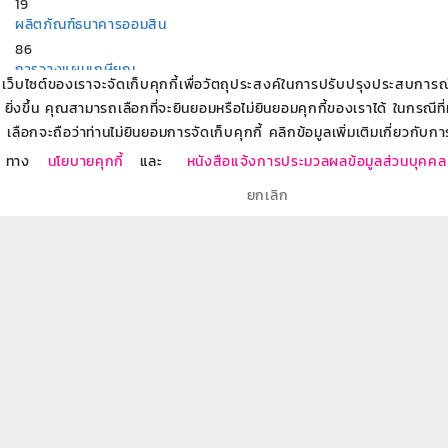
19
ผลิตภัณฑ์ธนาคารออมสิน
86
การวางแผนเกษียณ
เว็บไซต์ของเราจะจัดเก็บคุกกี้เพื่อวัตถุประสงค์ในการปรับปรุงประสบการณ์ข
8
ยิ่งขึ้น คุณสามารถเลือกที่จะยินยอมหรือไม่ยินยอมคุกกี้ของเราได้ ในกรณีที
บริการทางการเงินกับธนาคารออมสิน
เลือกจะถือว่าท่านไม่ยินยอมการจัดเก็บคุกกี้ คลิกข้อมูลเพิ่มเติมเกี่ยวกับกา
7
สร้างอาชีพ สร้างรายได้
ทาง
นโยบายคุกกี้
และ
หนังสือแจ้งการประมวลผลข้อมูลส่วนบุคคล
18
ยกเลิก
อบรมให้ความรู้ผู้ประกอบการเริ่มต้น SME Startup
11
บทความที่เกี่ยวข้อง
รู้ไว้ไม่เสียเปรียบ