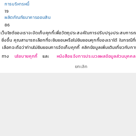
การบริหารหนี้
19
ผลิตภัณฑ์ธนาคารออมสิน
86
การวางแผนเกษียณ
เว็บไซต์ของเราจะจัดเก็บคุกกี้เพื่อวัตถุประสงค์ในการปรับปรุงประสบการณ์ข
8
ยิ่งขึ้น คุณสามารถเลือกที่จะยินยอมหรือไม่ยินยอมคุกกี้ของเราได้ ในกรณีที
บริการทางการเงินกับธนาคารออมสิน
เลือกจะถือว่าท่านไม่ยินยอมการจัดเก็บคุกกี้ คลิกข้อมูลเพิ่มเติมเกี่ยวกับกา
7
ทาง
นโยบายคุกกี้
และ
หนังสือแจ้งการประมวลผลข้อมูลส่วนบุคคล
สร้างอาชีพ สร้างรายได้
18
ยกเลิก
อบรมให้ความรู้ผู้ประกอบการเริ่มต้น SME Startup
11
บทความที่เกี่ยวข้อง