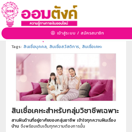
สินเชื่อเคหะสำหรับกลุ่มวิชาชีพเฉพาะ
2 ก.ค. 2563 14:57:09 | 4481 View
เข้าสู่ระบบ
/
สมัครสมาชิก
หมวดหมู่:
ผลิตภัณฑ์ธนาคารออมสิน
»
หมวดหมู่ย่อย:
ผลิตภัณฑ์สินเชื่อบุคคล
Tags:
สินเชื่อบุคคล
,
สินเชื่อสวัสดิการ
,
สินเชื่อเคหะ
สินเชื่อเคหะสำหรับกลุ่มวิชาชีพเฉพาะ
สานฝันด้านที่อยู่อาศัยของกลุ่มอาชีพ เข้าใจทุกความฝันเรื่อง
บ้าน
จึงพร้อมเติมเต็มทุกความต้องการนั้น