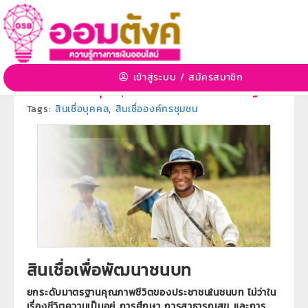
สินเชื่อเพื่อพัฒนาชนบท
3 ก.ค. 2563 14:46:53 | 4113 View
เข้าสู่ระบบ
/
สมัครสมาชิก
หมวดหมู่:
ผลิตภัณฑ์ธนาคารออมสิน
»
หมวดหมู่ย่อย:
ผลิตภัณฑ์สินเชื่อบุคคล
,
ผลิตภัณฑ์สินเชื่อตามนโยบายรัฐ
Tags:
สินเชื่อบุคคล
,
สินเชื่อองค์กรชุมชน
สินเชื่อเพื่อพัฒนาชนบท
ยกระดับมาตรฐานคุณภาพชีวิตของประชาชนในชนบท ไม่ว่าใน
เรื่องชีวิตความเป็นอยู่ การศึกษา การสาธารณสุข และการ