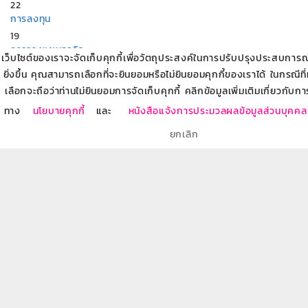
22
การลงทุน
19
การวางแผนธุรกิจ
เว็บไซต์ของเราจะจัดเก็บคุกกี้เพื่อวัตถุประสงค์ในการปรับปรุงประสบการณ์ข
11
ยิ่งขึ้น คุณสามารถเลือกที่จะยินยอมหรือไม่ยินยอมคุกกี้ของเราได้ ในกรณีที
การบริหารหนี้
เลือกจะถือว่าท่านไม่ยินยอมการจัดเก็บคุกกี้ คลิกข้อมูลเพิ่มเติมเกี่ยวกับกา
19
ผลิตภัณฑ์ธนาคารออมสิน
ทาง
นโยบายคุกกี้
และ
หนังสือแจ้งการประมวลผลข้อมูลส่วนบุคคล
86
ยกเลิก
การวางแผนเกษียณ
8
บริการทางการเงินกับธนาคารออมสิน
7
สร้างอาชีพ สร้างรายได้
18
อบรมให้ความรู้ผู้ประกอบการเริ่มต้น SME Startup
11