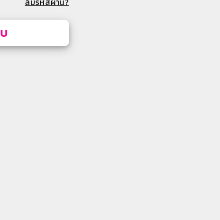
ลืมรหัสผ่าน?
บบ