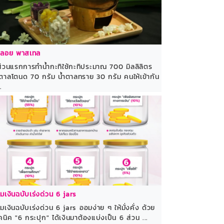
วลอย พาสเทล
วนแรกการทำน้ำกะทิใช้กะทิประมาณ 700 มิลลิลิตร
ำตาลโตนด 70 กรัม น้ำตาลทราย 30 กรัม คนให้เข้ากัน
.
มเงินฉบับเร่งด่วน 6 jars
มเงินฉบับเร่งด่วน 6 jars ออมง่าย ๆ ให้มั่งคั่ง ด้วย
คนิค "6 กระปุก" ได้เงินมาต้องแบ่งเป็น 6 ส่วน ...