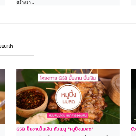
สร้างรา...
มแนะนำ
GSB ปั้นงานปั้นเงิน กับเมนู "หมูปิ้งนมสด"
บั