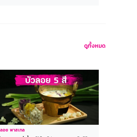
ดูทั้งหมด
วลอย พาสเทล