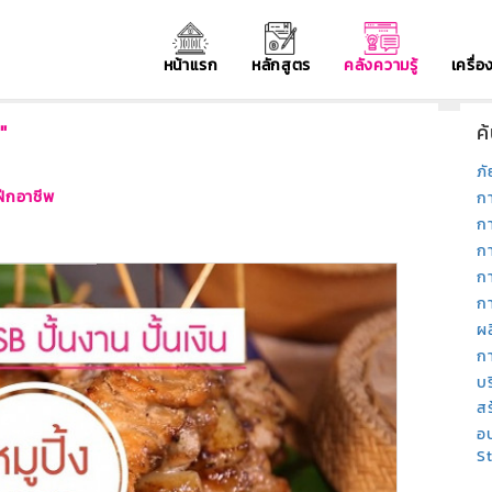
หน้าแรก
หลักสูตร
คลังความรู้
เครื่
"
ค
ภั
ฝีกอาชีพ
ก
ก
ก
ก
กา
ผ
ก
บ
สร
อบ
S