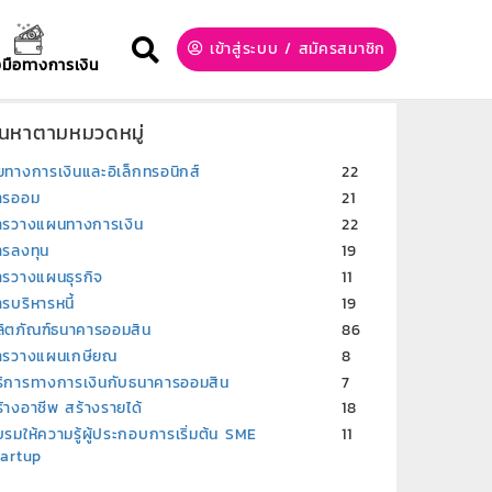
เข้าสู่ระบบ
/
สมัครสมาชิก
องมือทางการเงิน
้นหาตามหมวดหมู่
ยทางการเงินและอิเล็กทรอนิกส์
22
ารออม
21
ารวางแผนทางการเงิน
22
ารลงทุน
19
ารวางแผนธุรกิจ
11
รบริหารหนี้
19
ลิตภัณฑ์ธนาคารออมสิน
86
ารวางแผนเกษียณ
8
ริการทางการเงินกับธนาคารออมสิน
7
้างอาชีพ สร้างรายได้
18
รมให้ความรู้ผู้ประกอบการเริ่มต้น SME
11
tartup