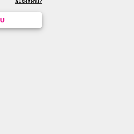
ลืมรหัสผ่าน?
บบ