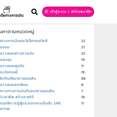
เข้าสู่ระบบ
/
สมัครสมาชิก
องมือทางการเงิน
้นหาตามหมวดหมู่
ยทางการเงินและอิเล็กทรอนิกส์
22
ารออม
21
ารวางแผนทางการเงิน
22
ารลงทุน
19
ารวางแผนธุรกิจ
11
รบริหารหนี้
19
ลิตภัณฑ์ธนาคารออมสิน
86
ารวางแผนเกษียณ
8
ริการทางการเงินกับธนาคารออมสิน
7
้างอาชีพ สร้างรายได้
18
รมให้ความรู้ผู้ประกอบการเริ่มต้น SME
11
tartup