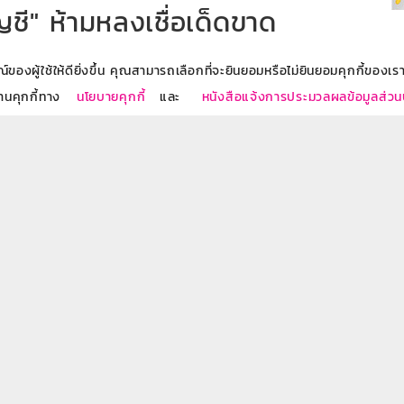
ญชี" ห้ามหลงเชื่อเด็ดขาด
องผู้ใช้ให้ดียิ่งขึ้น คุณสามารถเลือกที่จะยินยอมหรือไม่ยินยอมคุกกี้ของเราไ
า แล้วก็เอาสมุดคู่ฝากกับบัตรเอทีเอ็มของเราไป โดยจ่ายเงินค่า
งานคุกกี้ทาง
นโยบายคุกกี้
และ
หนังสือแจ้งการประมวลผลข้อมูลส่ว
!
ดกฎหมาย เช่น ค้ายา การพนัน ฉ้อโกง ให้ตำรวจตามตัวได้ยาก
ย ติดคุกไม่รู้ตัว
๊งโจร
ื่อขอปิดบัญชี และยกเลิกบัตรเอทีเอ็มโดยเร็วที่สุด