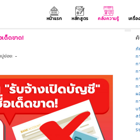
หน้าแรก
หลักสูตร
คลังความรู้
เครื่
่อเด็ดขาด!
ค
ภั
ู่ย่อย:
-
ก
ก
ก
ก
กา
ผ
ก
บ
สร
อบ
S