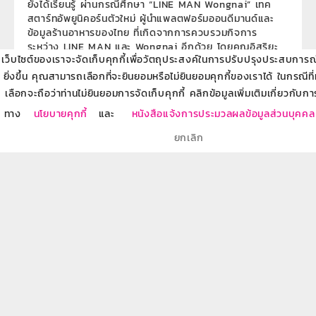
ยังได้เรียนรู้ ผ่านกรณีศึกษา “LINE MAN Wongnai” เทค
สตาร์ทอัพยูนิคอร์นตัวใหม่ ผู้นำแพลตฟอร์มออนดีมานด์และ
ข้อมูลร้านอาหารของไทย ที่เกิดจากการควบรวมกิจการ
ระหว่าง LINE MAN และ Wongnai อีกด้วย โดยคุณอิสริยะ
เว็บไซต์ของเราจะจัดเก็บคุกกี้เพื่อวัตถุประสงค์ในการปรับปรุงประสบการณ์ข
ไพรีพ่ายฤทธิ์
ยิ่งขึ้น คุณสามารถเลือกที่จะยินยอมหรือไม่ยินยอมคุกกี้ของเราได้ ในกรณีที
เลือกจะถือว่าท่านไม่ยินยอมการจัดเก็บคุกกี้ คลิกข้อมูลเพิ่มเติมเกี่ยวกับกา
Module ที่ 2 การหาแนวคิดธุรกิจใหม่
ทาง
นโยบายคุกกี้
และ
หนังสือแจ้งการประมวลผลข้อมูลส่วนบุคคล
4. วิชา การเลือกแนวคิดธุรกิจ (Selecting
ยกเลิก
Business Ideas)
โดย ผศ.ดร.ศักดิพล เจือศรีกุล ที่จะให้เพื่อนๆ ได้เรียนรู้ผ่านบท
เรียน เพื่อทำความเข้าใจและเรียนรู้ความแตกต่างของคำว่า ผู้
ประกอบการ (Entrepreneur) และ ธุรกิจ (Business)
พร้อมทั้งกรณีศึกษา เรียนรู้ผ่าน Case Study “Mo-Mo-
Paradise” ร้านชาบูที่เมนูน้อย แต่ประสบความสำเร็จเล่าถึง
แรงบันดาลใจที่ผลักดันให้สนใจธุรกิจ โดยคุณสุรเวช เตลาน
5. วิชา โครงสร้างรูปแบบธุรกิจ
(Structuring Business Model)
โดย ผศ.ดร.ศักดิพล เจือศรีกุล ที่จะมาเล่าถึงองค์ประกอบที่
สำคัญของรูปแบบธุรกิจ, ความสัมพันธ์ขององค์กรรูปแบบ
ธุรกิจ และความเข้าใจใน “ข้อเสนอคุณค่า” ก่อนออกแบบรูป