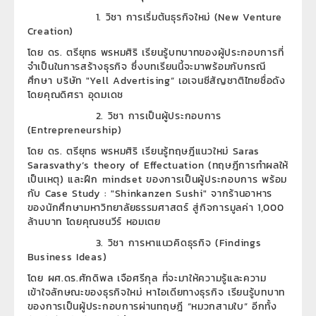
1. วิชา การเริ่มต้นธุรกิจใหม่ (New Venture
Creation)
โดย ดร. ตรียุทธ พรหมศิริ เรียนรู้บทบาทของผู้ประกอบการที่
จำเป็นในการสร้างธุรกิจ ซึ่งบทเรียนนี้จะมาพร้อมกับกรณี
ศึกษา บริษัท "Yell Advertising” เอเจนซีสัญชาติไทยชื่อดัง
โดยคุณดิศรา อุดมเดช
2. วิชา การเป็นผู้ประกอบการ
(Entrepreneurship)
โดย ดร. ตรียุทธ พรหมศิริ เรียนรู้ทฤษฎีแนวใหม่ Saras
Sarasvathy’s theory of Effectuation (ทฤษฎีการทำผลให้
เป็นเหตุ) และฝึก mindset ของการเป็นผู้ประกอบการ พร้อม
กับ Case Study : "Shinkanzen Sushi" จากร้านอาหาร
ของนักศึกษามหาวิทยาลัยธรรมศาสตร์ สู่กิจการมูลค่า 1,000
ล้านบาท โดยคุณชนวีร์ หอมเตย
3. วิชา การหาแนวคิดธุรกิจ (Findings
Business Ideas)
โดย ผศ.ดร.ศักดิพล เจือศรีกุล ที่จะมาให้ความรู้และความ
เข้าใจลักษณะของธุรกิจใหม่ หาไอเดียทางธุรกิจ เรียนรู้บทบาท
ของการเป็นผู้ประกอบการผ่านทฤษฎี “หมวกสามใบ” อีกทั้ง