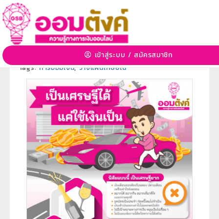
เป็นเศรษฐีได้ แค่ใช้เงินเป็น
18 ธ.ค. 2563 10:14:00 | 3464 View
เข้าสู่ระบบ
/
สมัครสมาชิก
หมวดหมู่:
การวางแผนเกษียณ
»
หมวดหมู่ย่อย:
-
Tags:
การออมเงิน
,
วางแผนเกษียณ