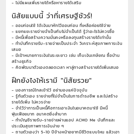
- ไม่มีแผนเพิ่มรายได้หรือหารายได้เสริม
นิสัยแบบนี้ ว่าที่เศรษฐีชัวร์!
- ออมก่อนใช้ ได้เงินมาหักไว้ออมก่อน ที่เหลือค่อยใช้จ่าย
- แยกแยะรายจ่ายจำเป็นกับไม่จำเป็นได้ รู้ว่าอะไรไม่ควรซื้อ
- มีหนี้เพื่อสร้างความมั่นคงหรือลงทุนสร้างรายได้เท่านั้น
- ทำบันทึกรายรับ-รายจ่ายเป็นประจำ วิเคราะห์สุขภาพการเงิน
เสมอ
- มีเป้าหมายการเงินในระยะยาว เช่น เก็บเงินเกษียณ ซื้อบ้าน
สร้างธุรกิจ
- คิดพัฒนาตัวเองตลอดเวลา หาลู่ทางสร้างรายได้เพิ่มเสมอ
ฝึกยังไงให้เรามี "นิสัยรวย"
- มองการณ์ไกลเข้าไว้ อย่ามองแค่ปัจจุบัน
- รู้ทันตัวเอง รายจ่ายที่ไม่จำเป็นในการดำรงชีพ และไม่สร้าง
รายได้เพิ่ม ไม่ควรจ่าย
- จำไว้ว่าการเป็นหนี้คือการเอาเงินในอนาคตมาใช้ มีหนี้
ฟุ่มเฟือยมาก อนาคตยิ่งลำบาก
- ทำบัญชีรายรับ-รายจ่ายผ่านแอป ACMO Me บันทึกและ
ประเมินสุขภาพการเงินง่าย ๆ
- ถามตัวเองว่า 5-10 ปีข้างหน้าอยากมีชีวิตแบบไหน แล้วเอา