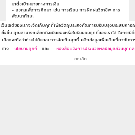
มาตั้งเป้าหมายทางการเงิน
- ลงทุนเพื่อการศึกษา เช่น การเรียน การฝึกฝนวิชาชีพ การ
พัฒนาทักษะ
เว็บไซต์ของเราจะจัดเก็บคุกกี้เพื่อวัตถุประสงค์ในการปรับปรุงประสบการณ์ข
โพสต์โดย:
Annop_arip. Saechin
ยิ่งขึ้น คุณสามารถเลือกที่จะยินยอมหรือไม่ยินยอมคุกกี้ของเราได้ ในกรณีที
6
1 ความคิดเห็น
แชร์
เลือกจะถือว่าท่านไม่ยินยอมการจัดเก็บคุกกี้ คลิกข้อมูลเพิ่มเติมเกี่ยวกับกา
ทาง
นโยบายคุกกี้
และ
หนังสือแจ้งการประมวลผลข้อมูลส่วนบุคคล
ยกเลิก
ลงทะเบียนรับข้อมูลข่าวสารผลิตภัณฑ์ของธนาคารผ่าน
แสดงความคิดเห็น