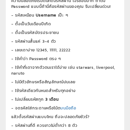
ความปลอดภัยเริ่มต้นที่ตั้งรหัสผ่าน โจรชอบมาก ถ้าตั้ง
Password แบบนี้ถ้านี่คือรหัสผ่านของคุณ รีบเปลี่ยนด่วน!
- รหัสเหมือน
Username
เป๊ะ ๆ
- ตั้งเป็นวันเดือนปีเกิด
- ตั้งเป็นรหัสบัตรประชาชน
- รหัสผ่านสั้นแค่ 3-4 ตัว
- เลขเดาง่าย 12345, 11111, 22222
- ใช้คำว่า Password ตรง ๆ
- ใช้คำที่เดาจากตัวตนเราได้ง่าย เช่น starwars, liverpool,
naruto
- ไม่มีตัวอักษรหรือสัญลักษณ์ปนเลย
- ใช้รหัสเดียวกันหมดสำหรับทุกอย่าง
- ไม่เปลี่ยนรหัสทุก
3 เดือน
- จดรหัสใส่กระดาษหรือโน้ต
บนมือถือ
แล้วตั้งรหัสผ่านแบบไหน ถึงจะปลอดภัยชัวร์?
- รหัสผ่านที่ดี ควรยาวไม่ต่ำกว่า 8 ตัว