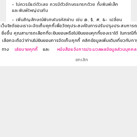
- ไม่ควรมีแต่ตัวเลข ควรมีตัวอักษรแทรกด้วย ทั้งพิมพ์เล็ก
และพิมพ์ใหญ่ปนกัน
- เพิ่มสัญลักษณ์พิเศษในรหัสผ่าน เช่น @, $, #, &- เปลี่ยน
เว็บไซต์ของเราจะจัดเก็บคุกกี้เพื่อวัตถุประสงค์ในการปรับปรุงประสบการณ์ข
รหัสผ่านทุก 3 เดือน
ยิ่งขึ้น คุณสามารถเลือกที่จะยินยอมหรือไม่ยินยอมคุกกี้ของเราได้ ในกรณีที
เลือกจะถือว่าท่านไม่ยินยอมการจัดเก็บคุกกี้ คลิกข้อมูลเพิ่มเติมเกี่ยวกับกา
โพสต์โดย:
Annop_arip. Saechin
ทาง
นโยบายคุกกี้
และ
หนังสือแจ้งการประมวลผลข้อมูลส่วนบุคคล
1
6 ความคิดเห็น
แชร์
ยกเลิก
ลงทะเบียนรับข้อมูลข่าวสารผลิตภัณฑ์ของธนาคารผ่าน
แสดงความคิดเห็น