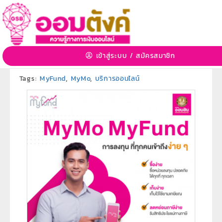
MyMo MyFund
7 ก.ค. 2563 10:36:54 | 3410 View
เข้าสู่ระบบ
/
สมัครสมาชิก
หมวดหมู่:
ผลิตภัณฑ์ธนาคารออมสิน
»
หมวดหมู่ย่อย:
บริการ
ออนไลน์
Tags:
MyFund
,
MyMo
,
บริการออนไลน์