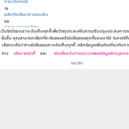
การบริหารหนี้
19
ผลิตภัณฑ์ธนาคารออมสิน
86
การวางแผนเกษียณ
เว็บไซต์ของเราจะจัดเก็บคุกกี้เพื่อวัตถุประสงค์ในการปรับปรุงประสบการณ์ข
8
ยิ่งขึ้น คุณสามารถเลือกที่จะยินยอมหรือไม่ยินยอมคุกกี้ของเราได้ ในกรณีที
บริการทางการเงินกับธนาคารออมสิน
เลือกจะถือว่าท่านไม่ยินยอมการจัดเก็บคุกกี้ คลิกข้อมูลเพิ่มเติมเกี่ยวกับกา
7
สร้างอาชีพ สร้างรายได้
ทาง
นโยบายคุกกี้
และ
หนังสือแจ้งการประมวลผลข้อมูลส่วนบุคคล
18
ยกเลิก
อบรมให้ความรู้ผู้ประกอบการเริ่มต้น SME Startup
11
บทความที่เกี่ยวข้อง
สินเชื่อเคหะสำหรับกลุ่มวิชาชีพเฉพาะ