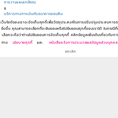
การวางแผนเกษียณ
8
บริการทางการเงินกับธนาคารออมสิน
7
เว็บไซต์ของเราจะจัดเก็บคุกกี้เพื่อวัตถุประสงค์ในการปรับปรุงประสบการณ์ข
สร้างอาชีพ สร้างรายได้
ยิ่งขึ้น คุณสามารถเลือกที่จะยินยอมหรือไม่ยินยอมคุกกี้ของเราได้ ในกรณีที
18
เลือกจะถือว่าท่านไม่ยินยอมการจัดเก็บคุกกี้ คลิกข้อมูลเพิ่มเติมเกี่ยวกับกา
อบรมให้ความรู้ผู้ประกอบการเริ่มต้น SME Startup
ทาง
นโยบายคุกกี้
และ
หนังสือแจ้งการประมวลผลข้อมูลส่วนบุคคล
11
ยกเลิก
บทความที่เกี่ยวข้อง
โครงการสินเชื่อเพื่อพัฒนาชนบทกลุ่มเกษตรกรชาวไร่ยาสูบ